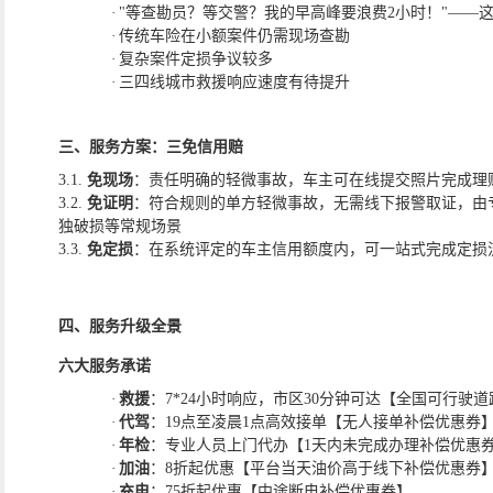
·
"等查勘员？等交警？我的早高峰要浪费2小时！"——
·
传统车险在小额案件仍需现场查勘
·
复杂案件定损争议较多
·
三四线城市救援响应速度有待提升
三、
服务方案：三免信用赔
3.1.
免现场
：责任明确的轻微事故，车主可在线提交照片完成理
3.2.
免证明
：符合规则的单方轻微事故，无需线下报警取证，由
独破损等常规场景
3.3.
免定损
：在系统评定的车主信用额度内，可一站式完成定损
四、
服务升级全景
六大服务承诺
·
救援
：
7*24小时响应，市区30分钟可达【全国可行驶
·
代驾
：
19点至凌晨1点高效接单【无人接单补偿优惠券
·
年检
：专业人员上门代办【
1天内未完成办理补偿优惠
·
加油
：
8折起优惠【平台当天油价高于线下补偿优惠券
·
充电
：
75折起优惠【中途断电补偿优惠券】