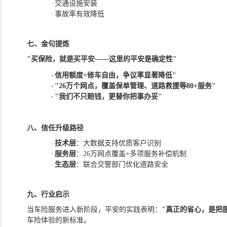
·
交通设施安装
·
事故率有效降低
七、
金句提炼
"买保险，就是买平安——这里的平安是确定性"
·
信用额度
=修车自由，争议率显著降低"
·
"26万个网点，覆盖保单管理、道路救援等80+服务"
·
"我们不只赔钱，更替你把事办妥"
八、
信任升级路径
·
技术层
：大数据支持优质客户识别
·
服务层
：
26万网点覆盖+多项服务补偿机制
·
生态层
：联合交警部门优化道路安全
九、
行业启示
当车险服务进入新阶段，平安的实践表明：
"真正的省心，是把
车险体验的新标准。