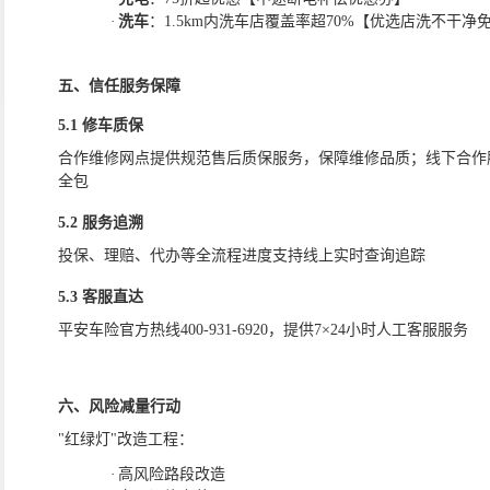
·
洗车
：
1.5km内洗车店覆盖率超70%【优选店洗不干净
五、
信任服务保障
5.1 修车质保
合作维修网点提供规范售后质保服务，保障维修品质；线下合作
全包
5.2 服务追溯
投保、理赔、代办等全流程进度支持线上实时查询追踪
5.3 客服直达
平安车险官方热线
400-931-6920，提供7×24小时人工客服服务
六、
风险减量行动
"红绿灯"改造工程：
·
高风险路段改造