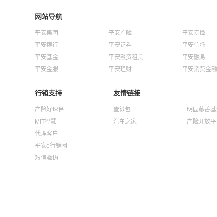
网站导航
平安集团
平安产险
平安寿险
平安银行
平安证券
平安信托
平安基金
平安融资租赁
平安融易
平安金服
平安理财
平安消费金融
行销支持
友情链接
产险好伙伴
壹钱包
明园慈善基
MIT智慧
汽车之家
产险开放平
代理客户
平安e行销网
短信验伪