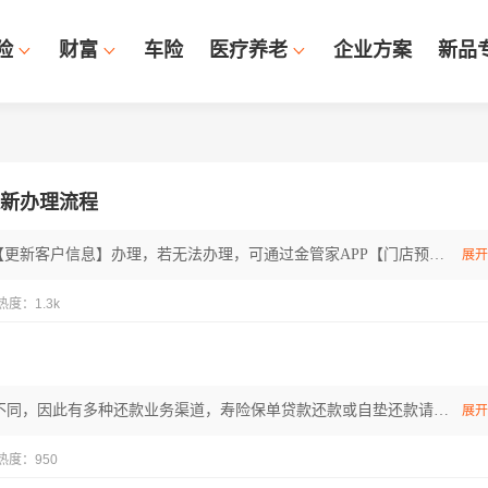
险
财富
车险
医疗养老
企业方案
新品
新办理流程
请点击金管家APP【更新客户信息】办理，若无法办理，可通过金管家APP【门店预约】线下办理或咨询您的保单服务人员协助处理；谢谢。
展开
热度：1.3k
因平安各专业公司不同，因此有多种还款业务渠道，寿险保单贷款还款或自垫还款请点击金管家APP【保单还款】立即办理。
展开
热度：950