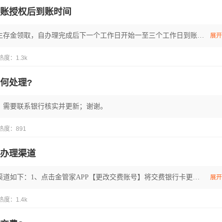
账授权后到账时间
通过金管家办理的生存金领取，自办理完成后下一个工作日开始一至三个工作日到账，不含周六日及节假日哦~注：1、若生存金还未产生，业务办理完成后，需到返还时间后1-3个工作日到账哦。2、建议您点击金管家APP【保全记录】立即查询，确保业务成功受理。"
展开
热度：1.3k
何处理?
，需要联系银行核实并更新；谢谢。
热度：891
办理渠道
保单暂停交费办理渠道如下：1、点击金管家APP【更改交费账号】将交费银行卡更改为一个不使用的银行账户；2、拨打95511进入寿险人工帮您设置转账暂停；3、柜面申请：可点击金管家APP【门店预约】进行线下预约办理；请您了解，谢谢。"
展开
热度：1.4k