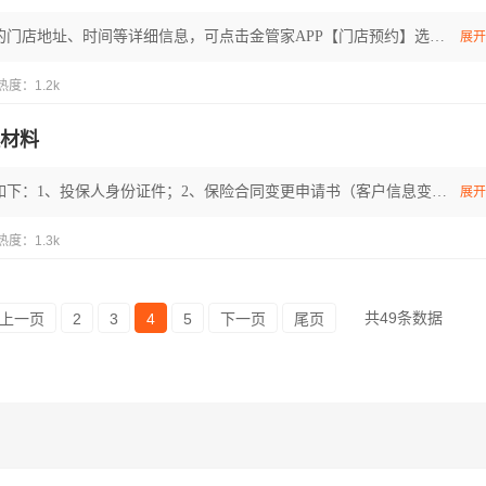
如需了解平安人寿的门店地址、时间等详细信息，可点击金管家APP【门店预约】选择所在城市自助查询；温馨提醒：临柜前请提前预约，减少排队时间~"
展开
热度：1.2k
材料
保单迁移办理材料如下：1、投保人身份证件；2、保险合同变更申请书（客户信息变更类）【申请书有标准格式，可以到柜面领取或者点击平安人寿官网（http://life.pingan.com）-客户服务-表格文件下载，需要由资格人亲笔签字】。注：1、保单迁移须投保人亲办，不接受代办；2、河北、宁夏客户在本地或异地及外地客户在河北、宁夏柜面办理业务时建议携带保单投保人、被保险人、生存及身故受益人等有效身份证件；3、因系统对投保人（广西机构还包括被保人及受益人）九项信息有锁控，如信息缺失须补充完善，所以请提前通过金管家APP更新九项信息；九项信息包括：姓名、性别、国籍、职业、住所地或者工作单位地址、联系方式、证件类型、证件号码、有效期限。"
展开
热度：1.3k
共49条数据
上一页
2
3
4
5
下一页
尾页