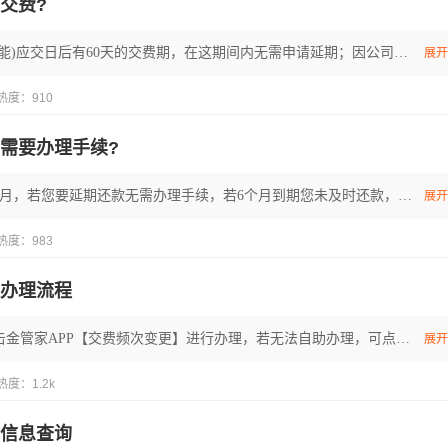
交费?
寿险保单(除金牛万能)应交日后有60天的交费期，在这期间内无需申请延期；因公司不是每天都转账，为了保障您的权益，建议您提前一到两周存入保费，确保公司能够收到您的保费，谢谢！
展开
热度：910
需要办理手续?
保单贷款期限是6个月，若您要延期还款无需办理手续，若6个月到期您未及时还款，利息将滚入本金，再按6个月贷款期限计息；如需还款请点击金管家APP【保单还款】立即办理；谢谢。
展开
热度：983
办理流程
交费频次变更可点击金管家APP【交费频次变更】进行办理，若无法自助办理，可点击金管家APP【门店预约】进行线下预约办理或咨询您的保单服务人员协助（广东、广西机构不支持由年缴改为月缴/季缴/半年缴，仅支持由月缴/季缴/半年缴改为年缴，且需临柜办理）；谢谢。
展开
热度：1.2k
信息查询