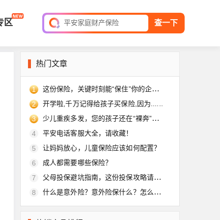
短期综合意外险
专区
平安家庭财产保险
查一下
保单查询
热门文章
这份保险，关键时刻能“保住”你的企业！
1
开学啦,千万记得给孩子买保险,因为......
2
少儿重疾多发，您的孩子还在“裸奔”吗？
3
平安电话客服大全，请收藏！
4
让妈妈放心，儿童保险应该如何配置？
5
成人都需要哪些保险？
6
父母投保避坑指南，这份投保攻略请收好
7
什么是意外险？意外险保什么？怎么买？
8