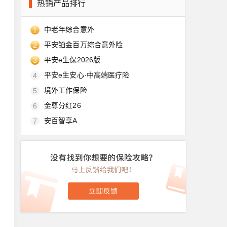
热销产品排行
中老年综合意外
1
平安铂金百万综合意外险
2
平安e生保2026版
3
平安e生安心·中高端医疗险
4
境外工作保险
5
金尊分红26
6
安百智享A
7