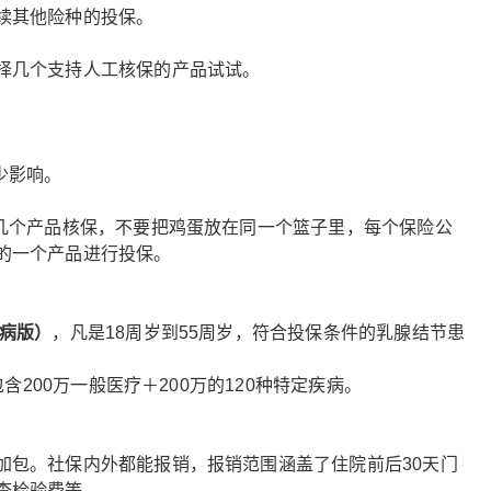
续其他险种的投保。
择几个支持人工核保的产品试试。
少影响。
选几个产品核保，不要把鸡蛋放在同一个篮子里，每个保险公
的一个产品进行投保。
慢病版）
，凡是18周岁到55周岁，符合投保条件的乳腺结节患
包含200万一般医疗＋200万的120种特定疾病。
加包。社保内外都能报销，报销范围涵盖了住院前后30天门
查检验费等。