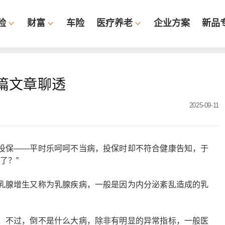
险
财富
车险
医疗养老
企业方案
新品
篇文章聊透
2025-09-11
”
投保——平时乐呵呵不当病，投保时却不符合健康告知，于
了？”
乳腺增生又称为乳腺疾病，一般是因为内分泌紊乱造成的乳
，不过，倒不是什么大病，除非有明显的异常指标，一般医