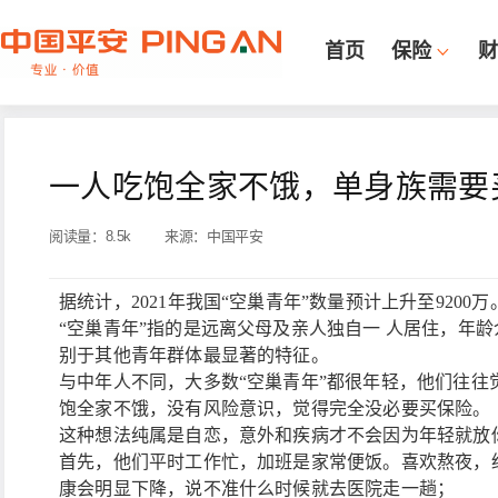
首页
保险
财
一人吃饱全家不饿，单身族需要
阅读量：
8.5k
来源：
中国平安
据统计，2021年我国“空巢青年”数量预计上升至9200万
“空巢青年”指的是远离父母及亲人独自一 人居住，年龄介
别于其他青年群体最显著的特征。
与中年人不同，大多数“空巢青年”都很年轻，他们往往
饱全家不饿，没有风险意识，觉得完全没必要买保险。
这种想法纯属是自恋，意外和疾病才不会因为年轻就放
首先，他们平时工作忙，加班是家常便饭。喜欢熬夜，
康会明显下降，说不准什么时候就去医院走一趟；