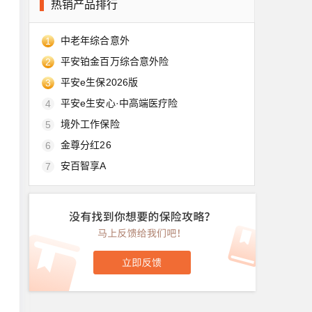
热销产品排行
中老年综合意外
1
平安铂金百万综合意外险
2
平安e生保2026版
3
平安e生安心·中高端医疗险
4
境外工作保险
5
金尊分红26
6
安百智享A
7