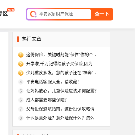
短期综合意外险
专区
平安家庭财产保险
查一下
保单查询
热门文章
这份保险，关键时刻能“保住”你的企业！
1
开学啦,千万记得给孩子买保险,因为......
2
少儿重疾多发，您的孩子还在“裸奔”吗？
3
平安电话客服大全，请收藏！
4
让妈妈放心，儿童保险应该如何配置？
5
成人都需要哪些保险？
6
父母投保避坑指南，这份投保攻略请收好
7
什么是意外险？意外险保什么？怎么买？
8