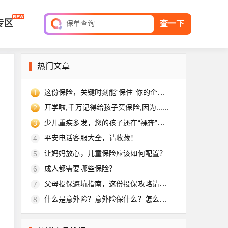
平安家庭财产保险
专区
保单查询
查一下
全球旅游险
短期综合意外险
热门文章
平安家庭财产保险
保单查询
这份保险，关键时刻能“保住”你的企业！
1
开学啦,千万记得给孩子买保险,因为......
2
少儿重疾多发，您的孩子还在“裸奔”吗？
3
平安电话客服大全，请收藏！
4
让妈妈放心，儿童保险应该如何配置？
5
成人都需要哪些保险？
6
父母投保避坑指南，这份投保攻略请收好
7
什么是意外险？意外险保什么？怎么买？
8