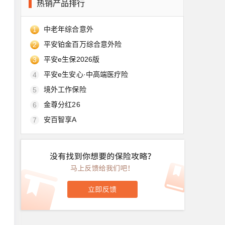
热销产品排行
中老年综合意外
1
平安铂金百万综合意外险
2
平安e生保2026版
3
平安e生安心·中高端医疗险
4
境外工作保险
5
金尊分红26
6
安百智享A
7