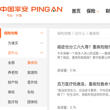
首页
保险
财
保险攻略
保险攻略
买什么
重疾险
为谁买
癌症也分三六九等？重疾险赔
买什么
今天来聊一个很多人关心的话题——重
得了癌症，重疾险就能赔？那可能要让你失望
全部
重疾险
阅读量：
5.5k
养老险
旅游险
财产险
意外险
百万医疗险救急，重疾险救命
“我没房贷压力，也没孩子要养，干吗花
寿险
车险
够了？”在生活中，常能听到这样的声音。在
医疗险
团体险
阅读量：
3.7k