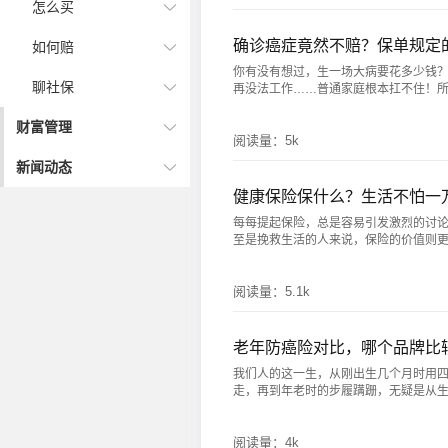
怎么买
确诊癌症竟然不赔？保单规定
如何赔
你有没有想过，生一场大病要花多少钱？
聊社保
再没法工作……普通家庭根本扛不住！所以越
财富管理
阅读量：
5k
新闻动态
健康保险保什么？生活不怕一
每每提起保险，总是容易引发激烈的讨
至是挽救生活的人来说，保险的价值则更是体
阅读量：
5.1k
老年防癌险对比，哪个品牌比
我们人的这一生，从刚出生几个月时用
走，再到年老时的步履蹒跚，无疑是从生长慢
阅读量：
4k