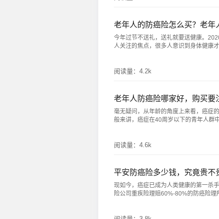
老年人的防癌险怎么买？老年
今年过节不送礼，送礼就要送健康。20
人关注的焦点，很多人意识到身体健康才是最
阅读量：
4.2k
老年人防癌险哪家好，购买要
毫无疑问，从年龄的角度上来看，癌症
般来讲，癌症在40周岁以下的青年人群中发病
阅读量：
4.6k
平安防癌险多少钱，究竟贵不
现如今，癌症已成为人类健康的第一杀
险公司重疾险理赔60%-80%的防癌险理所
阅读量：
3.8k