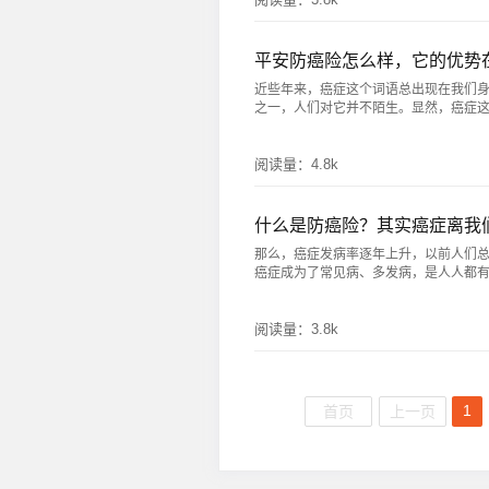
平安防癌险怎么样，它的优势
近些年来，癌症这个词语总出现在我们
之一，人们对它并不陌生。显然，癌症这种疾
阅读量：
4.8k
什么是防癌险？其实癌症离我
那么，癌症发病率逐年上升，以前人们
癌症成为了常见病、多发病，是人人都有可能
阅读量：
3.8k
1
首页
上一页