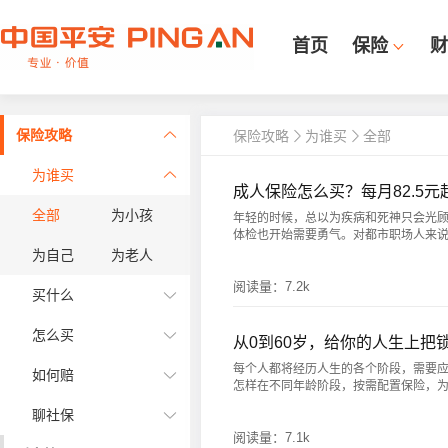
首页
保险
财
保险攻略
保险攻略
为谁买
全部
为谁买
成人保险怎么买？每月82.5元
全部
为小孩
年轻的时候，总以为疾病和死神只会光顾
体检也开始需要勇气。对都市职场人来说，体
为自己
为老人
阅读量：
7.2k
买什么
怎么买
从0到60岁，给你的人生上把
每个人都将经历人生的各个阶段，需要
如何赔
怎样在不同年龄阶段，按需配置保险，为人生
聊社保
阅读量：
7.1k