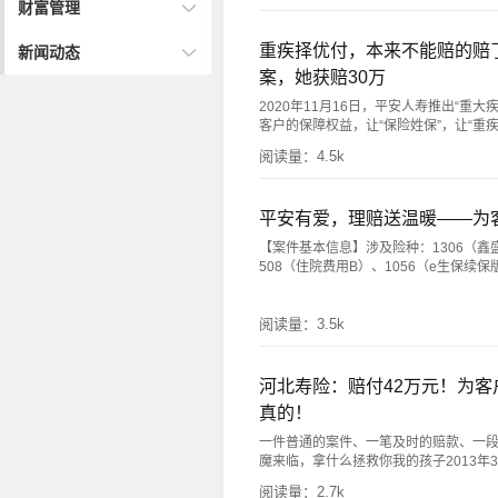
财富管理
重疾择优付，本来不能赔的赔
新闻动态
案，她获赔30万
2020年11月16日，平安人寿推出“重
客户的保障权益，让“保险姓保”，让“重疾不急
阅读量：
4.5k
平安有爱，理赔送温暖——为
【案件基本信息】涉及险种：1306（鑫盛
508（住院费用B）、1056（e生保续保版）、1
阅读量：
3.5k
河北寿险：赔付42万元！为
真的！
一件普通的案件、一笔及时的赔款、一
魔来临，拿什么拯救你我的孩子2013年3月
阅读量：
2.7k