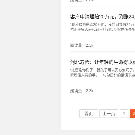
客户申请理赔20万元，到账24
“我还以为是赔20万呢，没想到共有24
佛山平安人寿代理人红姐接到客户伍先生父亲
阅读量：
2.3k
河北寿险：让年轻的生命得以
“太感谢你们了，我孩子可以安心治病了
紧理赔人员的手，一句句质朴的话语表达着对
阅读量：
2.3k
首页
上一页
1