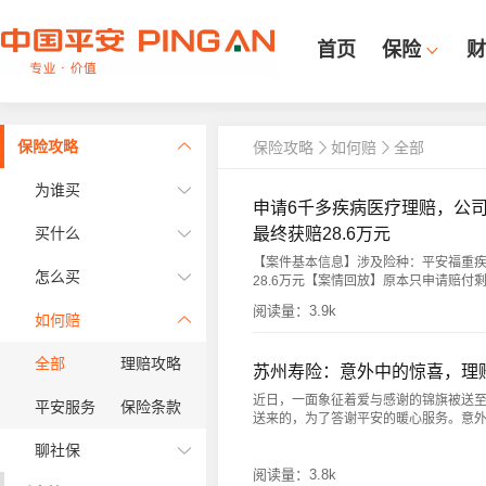
首页
保险
财
保险攻略
保险攻略
如何赔
全部
为谁买
申请6千多疾病医疗理赔，公
最终获赔28.6万元
买什么
【案件基本信息】涉及险种：平安福重疾赔
怎么买
28.6万元【案情回放】原本只申请赔付剩余的
阅读量：
3.9k
如何赔
全部
理赔攻略
苏州寿险：意外中的惊喜，理
近日，一面象征着爱与感谢的锦旗被送
平安服务
保险条款
送来的，为了答谢平安的暖心服务。意外来临
聊社保
阅读量：
3.8k